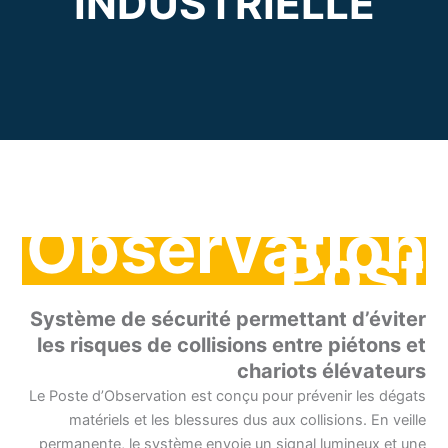
INDUSTRIELLE
Observation
Post
Système de sécurité permettant d’éviter
les risques de collisions entre piétons et
chariots élévateurs
Le Poste d’Observation est conçu pour prévenir les dégats
matériels et les blessures dus aux collisions. En veille
permanente, le système envoie un signal lumineux et une